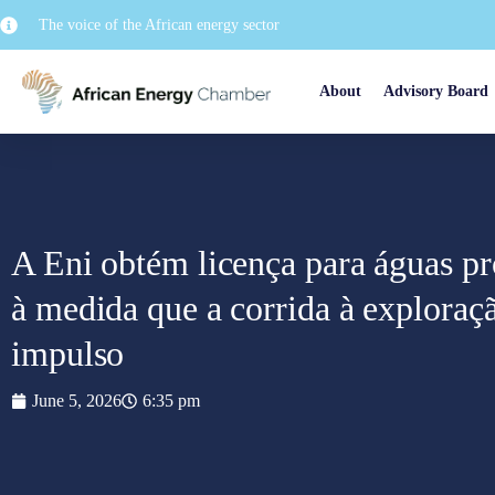
The voice of the African energy sector
About
Advisory Board
A Eni obtém licença para águas p
à medida que a corrida à explor
impulso
June 5, 2026
6:35 pm