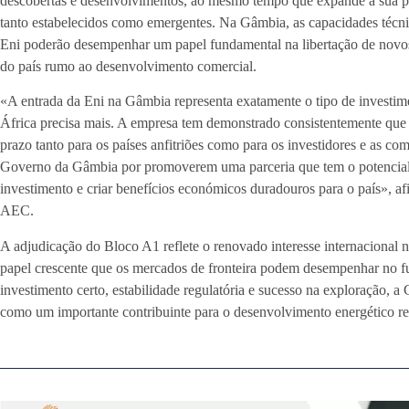
descobertas e desenvolvimentos, ao mesmo tempo que expande a sua 
tanto estabelecidos como emergentes. Na Gâmbia, as capacidades técni
Eni poderão desempenhar um papel fundamental na libertação de novos 
do país rumo ao desenvolvimento comercial.
«A entrada da Eni na Gâmbia representa exatamente o tipo de investim
África precisa mais. A empresa tem demonstrado consistentemente que a
prazo tanto para os países anfitriões como para os investidores e as co
Governo da Gâmbia por promoverem uma parceria que tem o potencial d
investimento e criar benefícios económicos duradouros para o país», a
AEC.
A adjudicação do Bloco A1 reflete o renovado interesse internaciona
papel crescente que os mercados de fronteira podem desempenhar no f
investimento certo, estabilidade regulatória e sucesso na exploração, 
como um importante contribuinte para o desenvolvimento energético r