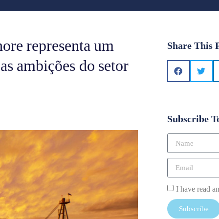
hore representa um
Share This 
 as ambições do setor
Subscribe T
I have read a
Subscribe