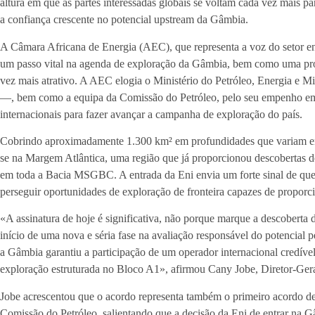
altura em que as partes interessadas globais se voltam cada vez mais par
a confiança crescente no potencial upstream da Gâmbia.
A Câmara Africana de Energia (AEC), que representa a voz do setor e
um passo vital na agenda de exploração da Gâmbia, bem como uma pro
vez mais atrativo. A AEC elogia o Ministério do Petróleo, Energia e 
—, bem como a equipa da Comissão do Petróleo, pelo seu empenho em 
internacionais para fazer avançar a campanha de exploração do país.
Cobrindo aproximadamente 1.300 km² em profundidades que variam ent
se na Margem Atlântica, uma região que já proporcionou descobertas de
em toda a Bacia MSGBC. A entrada da Eni envia um forte sinal de q
perseguir oportunidades de exploração de fronteira capazes de proporc
«A assinatura de hoje é significativa, não porque marque a descoberta
início de uma nova e séria fase na avaliação responsável do potencial p
a Gâmbia garantiu a participação de um operador internacional credível
exploração estruturada no Bloco A1», afirmou Cany Jobe, Diretor-Ger
Jobe acrescentou que o acordo representa também o primeiro acordo des
Comissão do Petróleo, salientando que a decisão da Eni de entrar na 