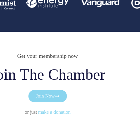
Get your membership now
oin The Chamber
Join Now
or just
make a donation