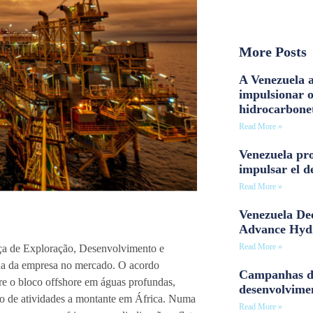
More Posts
A Venezuela a
impulsionar 
hidrocarbone
Read More »
Venezuela pro
impulsar el d
Read More »
Venezuela Dee
Advance Hyd
Read More »
nça de Exploração, Desenvolvimento e
ada da empresa no mercado. O acordo
Campanhas d
re o bloco offshore em águas profundas,
desenvolvime
ado de atividades a montante em África. Numa
Read More »