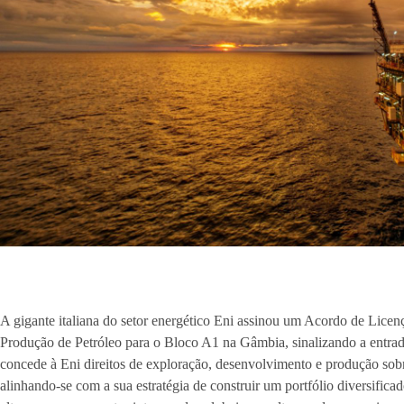
A gigante italiana do setor energético Eni assinou um Acordo de Lice
Produção de Petróleo para o Bloco A1 na Gâmbia, sinalizando a entr
concede à Eni direitos de exploração, desenvolvimento e produção sob
alinhando-se com a sua estratégia de construir um portfólio diversific