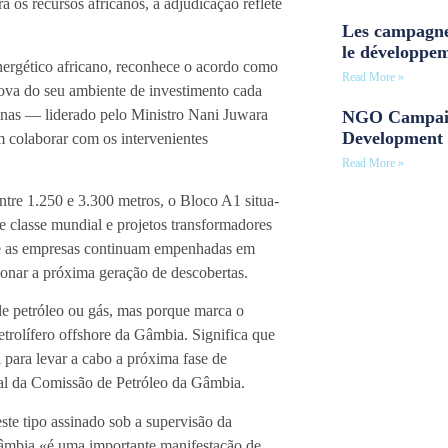
a os recursos africanos, a adjudicação reflete
Les campagne
le développe
nergético africano, reconhece o acordo como
Read More »
va do seu ambiente de investimento cada
Minas — liderado pelo Ministro Nani Juwara
NGO Campaig
Development 
colaborar com os intervenientes
Read More »
re 1.250 e 3.300 metros, o Bloco A1 situa-
 classe mundial e projetos transformadores
ue as empresas continuam empenhadas em
ionar a próxima geração de descobertas.
 de petróleo ou gás, mas porque marca o
etrolífero offshore da Gâmbia. Significa que
 para levar a cabo a próxima fase de
al da Comissão de Petróleo da Gâmbia.
te tipo assinado sob a supervisão da
Gâmbia «é uma importante manifestação de