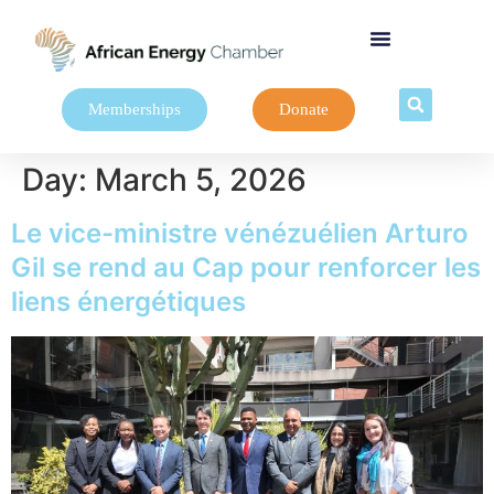
Memberships
Donate
Day:
March 5, 2026
Le vice-ministre vénézuélien Arturo
Gil se rend au Cap pour renforcer les
liens énergétiques