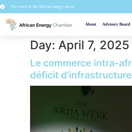
The voice of the African energy sector
About
Advisory Board
Day:
April 7, 2025
Le commerce intra-afri
déficit d’infrastructure