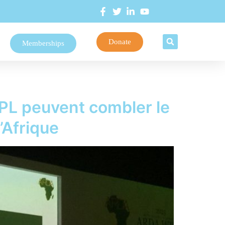
Donate
Memberships
GPL peuvent combler le
l’Afrique