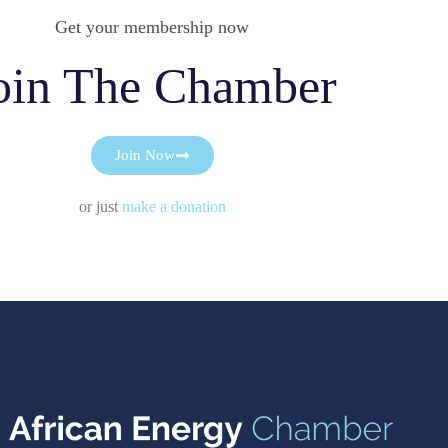
Get your membership now
oin The Chamber
Join Now
or just
make a donation