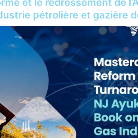
orme et le redressement de l’
ndustrie pétrolière et gazière 