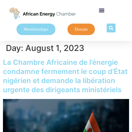
Memberships
Donate
Day:
August 1, 2023
La Chambre Africaine de l’énergie
condamne fermement le coup d’État
nigérien et demande la libération
urgente des dirigeants ministériels