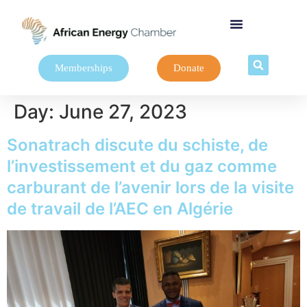
Memberships
Donate
Day:
June 27, 2023
Sonatrach discute du schiste, de
l’investissement et du gaz comme
carburant de l’avenir lors de la visite
de travail de l’AEC en Algérie