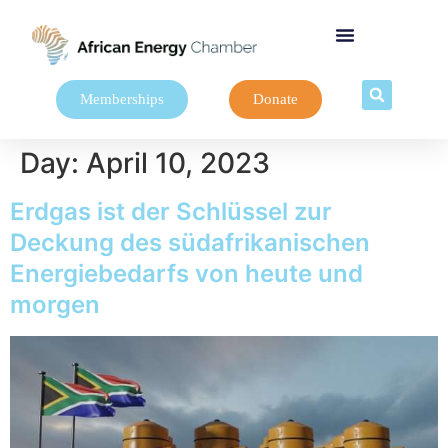
Memberships
Donate
Day:
April 10, 2023
Erdgas ist der Schlüssel zur
Deckung des südafrikanischen
Energiebedarfs von heute und
morgen