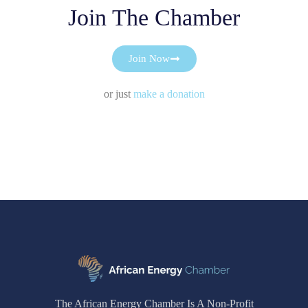
Join The Chamber
Join Now
or just
make a donation
The African Energy Chamber Is A Non-Profit