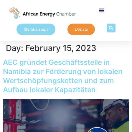
Memberships
Donate
Day:
February 15, 2023
AEC gründet Geschäftsstelle in
Namibia zur Förderung von lokalen
Wertschöpfungsketten und zum
Aufbau lokaler Kapazitäten