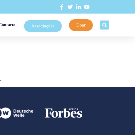
Doar
Contacto
Associações
.