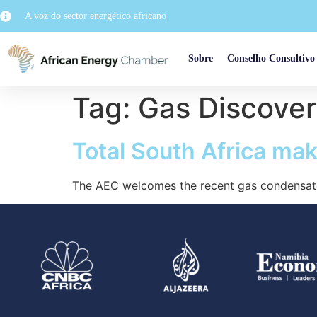
A voz do sector energético africano
Sobre
Conselho Consultivo
Tag:
Gas Discove
Total South Africa ma
The AEC welcomes the recent gas condensate 