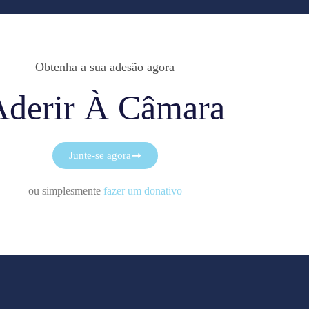
Obtenha a sua adesão agora
Aderir À Câmara
Junte-se agora
ou simplesmente
fazer um donativo