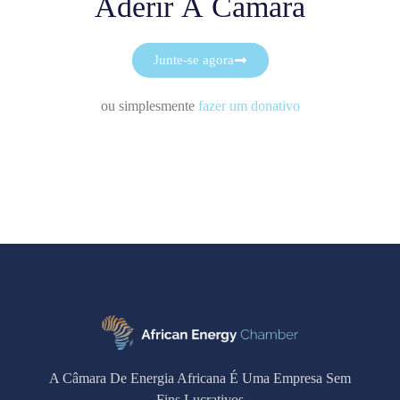
Aderir À Câmara
Junte-se agora
ou simplesmente
fazer um donativo
A Câmara De Energia Africana É Uma Empresa Sem
Fins Lucrativos