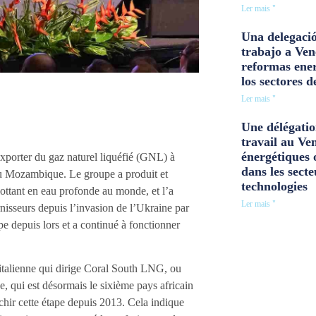
Ler mais "
Una delegació
trabajo a Ven
reformas ener
los sectores d
Ler mais "
Une délégatio
travail au Ve
énergétiques 
porter du gaz naturel liquéfié (GNL) à
dans les secte
au Mozambique. Le groupe a produit et
technologies
ottant en eau profonde au monde, et l’a
Ler mais "
nisseurs depuis l’invasion de l’Ukraine par
pe depuis lors et a continué à fonctionner
italienne qui dirige Coral South LNG, ou
, qui est désormais le sixième pays africain
chir cette étape depuis 2013. Cela indique