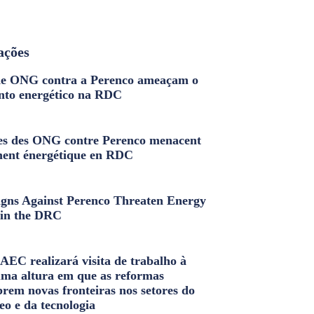
ações
e ONG contra a Perenco ameaçam o
nto energético na RDC
s des ONG contre Perenco menacent
ment énergétique en RDC
ns Against Perenco Threaten Energy
in the DRC
AEC realizará visita de trabalho à
uma altura em que as reformas
brem novas fronteiras nos setores do
eo e da tecnologia