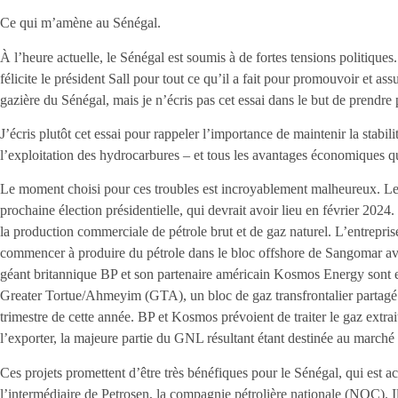
Ce qui m’amène au Sénégal.
À l’heure actuelle, le Sénégal est soumis à de fortes tensions politiqu
félicite le président Sall pour tout ce qu’il a fait pour promouvoir et assu
gazière du Sénégal, mais je n’écris pas cet essai dans le but de prendre 
J’écris plutôt cet essai pour rappeler l’importance de maintenir la stabili
l’exploitation des hydrocarbures – et tous les avantages économiques qu
Le moment choisi pour ces troubles est incroyablement malheureux. Le S
prochaine élection présidentielle, qui devrait avoir lieu en février 2024
la production commerciale de pétrole brut et de gaz naturel. L’entrepr
commencer à produire du pétrole dans le bloc offshore de Sangomar avan
géant britannique BP et son partenaire américain Kosmos Energy sont en
Greater Tortue/Ahmeyim (GTA), un bloc de gaz transfrontalier partagé 
trimestre de cette année. BP et Kosmos prévoient de traiter le gaz ex
l’exporter, la majeure partie du GNL résultant étant destinée au marché
Ces projets promettent d’être très bénéfiques pour le Sénégal, qui est
l’intermédiaire de Petrosen, la compagnie pétrolière nationale (NOC). I