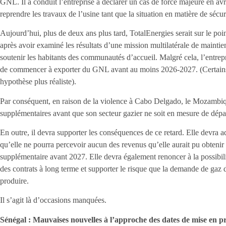
GNL. Il a conduit l’entreprise à déclarer un cas de force majeure en avr
reprendre les travaux de l’usine tant que la situation en matière de sécuri
Aujourd’hui, plus de deux ans plus tard, TotalEnergies serait sur le poin
après avoir examiné les résultats d’une mission multilatérale de maintie
soutenir les habitants des communautés d’accueil. Malgré cela, l’entrepr
de commencer à exporter du GNL avant au moins 2026-2027. (Certains 
hypothèse plus réaliste).
Par conséquent, en raison de la violence à Cabo Delgado, le Mozambiqu
supplémentaires avant que son secteur gazier ne soit en mesure de dép
En outre, il devra supporter les conséquences de ce retard. Elle devra ad
qu’elle ne pourra percevoir aucun des revenus qu’elle aurait pu obteni
supplémentaire avant 2027. Elle devra également renoncer à la possibili
des contrats à long terme et supporter le risque que la demande de gaz
produire.
Il s’agit là d’occasions manquées.
Sénégal : Mauvaises nouvelles à l’approche des dates de mise en p