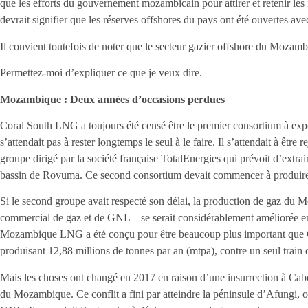
que les efforts du gouvernement mozambicain pour attirer et retenir les in
devrait signifier que les réserves offshores du pays ont été ouvertes 
Il convient toutefois de noter que le secteur gazier offshore du Mozambi
Permettez-moi d’expliquer ce que je veux dire.
Mozambique : Deux années d’occasions perdues
Coral South LNG a toujours été censé être le premier consortium à ex
s’attendait pas à rester longtemps le seul à le faire. Il s’attendait à ê
groupe dirigé par la société française TotalEnergies qui prévoit d’extra
bassin de Rovuma. Ce second consortium devait commencer à produir
Si le second groupe avait respecté son délai, la production de gaz du 
commercial de gaz et de GNL – se serait considérablement améliorée en
Mozambique LNG a été conçu pour être beaucoup plus important que 
produisant 12,88 millions de tonnes par an (mtpa), contre un seul train
Mais les choses ont changé en 2017 en raison d’une insurrection à Cabo
du Mozambique. Ce conflit a fini par atteindre la péninsule d’Afungi, o