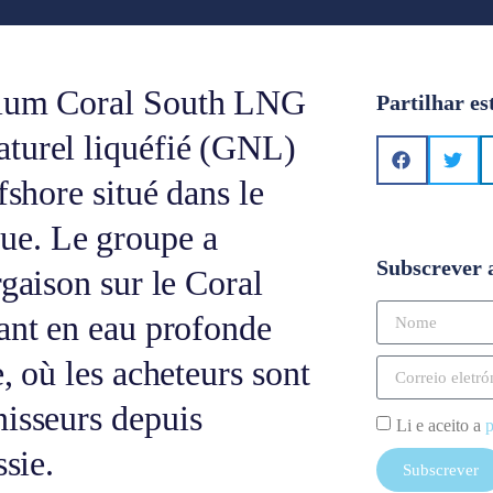
rtium Coral South LNG
Partilhar es
aturel liquéfié (GNL)
fshore situé dans le
e. Le groupe a
Subscrever 
rgaison sur le Coral
tant en eau profonde
, où les acheteurs sont
nisseurs depuis
Li e aceito a
p
ssie.
Subscrever