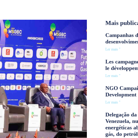
Mais public
Campanhas d
desenvolvime
Ler mais "
Les campagne
le développe
Ler mais "
NGO Campaig
Development 
Ler mais "
Delegação da 
Venezuela, n
energéticas a
gás, do petról