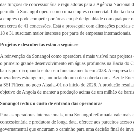
das funções de concessionária e reguladoras para a Agência Nacional
permitiu à Sonangol operar como uma empresa comercial. Liberta do se
a empresa pode competir por áreas em pé de igualdade com qualquer ou
em cerca de 41 concessões. Está a prosseguir com alienações parciais 
18 e 31 suscitam maior interesse por parte de empresas internacionais.
Projetos e descobertas estão a seguir-se
A reinvenção da Sonangol como operadora é mais visível nos projetos 
o primeiro grande desenvolvimento em águas profundas na Bacia do Cu
barris por dia quando entrar em funcionamento em 2028. A empresa t
operadores estrangeiros, anunciando uma descoberta com a Azule Ene
a SSI Fifteen no poço Algaita-01 no início de 2026. A produção resulta
objetivo de Angola de manter a produção acima de um milhão de barris
Sonangol reduz o custo de entrada das operadoras
Para as operadoras internacionais, uma Sonangol reformada vale mais 
concessionária e produtora de longa data, oferece aos parceiros acesso 
governamental que encurtam o caminho para uma decisão final de inves