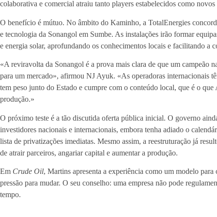
colaborativa e comercial atraiu tanto players estabelecidos como novos 
O benefício é mútuo. No âmbito do Kaminho, a TotalEnergies concordo
e tecnologia da Sonangol em Sumbe. As instalações irão formar equipas 
e energia solar, aprofundando os conhecimentos locais e facilitando a
«A reviravolta da Sonangol é a prova mais clara de que um campeão nac
para um mercado», afirmou NJ Ayuk. «As operadoras internacionais tê
tem peso junto do Estado e cumpre com o conteúdo local, que é o que 
produção.»
O próximo teste é a tão discutida oferta pública inicial. O governo ai
investidores nacionais e internacionais, embora tenha adiado o calendá
lista de privatizações imediatas. Mesmo assim, a reestruturação já resu
de atrair parceiros, angariar capital e aumentar a produção.
Em
Crude Oil
, Martins apresenta a experiência como um modelo para o
pressão para mudar. O seu conselho: uma empresa não pode regulament
tempo.