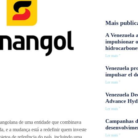
Mais public
A Venezuela a
impulsionar 
hidrocarbone
Ler mais "
Venezuela pro
impulsar el d
Ler mais "
Venezuela Dee
Advance Hyd
Ler mais "
Campanhas d
al angolana de uma entidade que combinava
desenvolvime
a, e a mudança está a redefinir quem investe
Ler mais "
ojetos de referência do país, incluindo uma