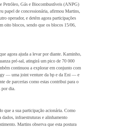
 de Petróleo, Gás e Biocombustíveis (ANPG)
u papel de concessionária, afirmou Martins,
tro operador, e detém agora participações
em oito blocos, sendo que os blocos 15/06,
que agora ajuda a levar por diante. Kaminho,
anza pré-sal, atingirá um pico de 70 000
ambém continuou a explorar em conjunto com
rgy — uma joint venture da bp e da Eni — e
nte de parcerias como estas contribui para o
 por dia.
do que a sua participação acionária. Como
a dados, infraestruturas e alinhamento
timento. Martins observa que esta postura