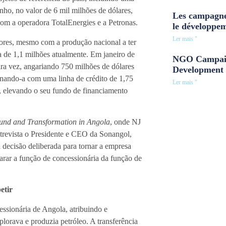
o, no valor de 6 mil milhões de dólares,
Les campagne
om a operadora TotalEnergies e a Petronas.
le développe
Ler mais "
ores, mesmo com a produção nacional a ter
a de 1,1 milhões atualmente. Em janeiro de
NGO Campaig
ira vez, angariando 750 milhões de dólares
Development 
inando-a com uma linha de crédito de 1,75
Ler mais "
, elevando o seu fundo de financiamento
und and Transformation in Angola
, onde NJ
trevista o Presidente e CEO da Sonangol,
 decisão deliberada para tornar a empresa
arar a função de concessionária da função de
etir
sionária de Angola, atribuindo e
orava e produzia petróleo. A transferência