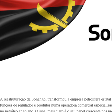
A reestruturação da Sonangol transformou a empresa petrolífera estat
funções de regulador e produtor numa operadora comercial especializad
no petróleo angolano. O sinal mais claro é o seu papel crescente nos pr