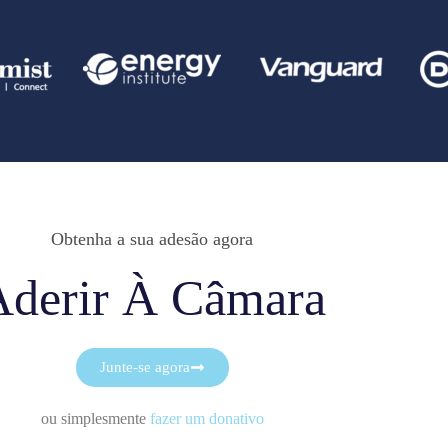
Obtenha a sua adesão agora
Aderir À Câmara
Junte-se agora
ou simplesmente
fazer um donativo