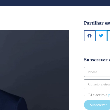
Partilhar es
Subscrever 
Li e aceito a
p
Subscrever