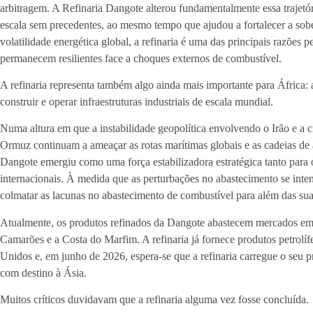
arbitragem. A Refinaria Dangote alterou fundamentalmente essa trajetó
escala sem precedentes, ao mesmo tempo que ajudou a fortalecer a sobe
volatilidade energética global, a refinaria é uma das principais razões 
permanecem resilientes face a choques externos de combustível.
A refinaria representa também algo ainda mais importante para África: 
construir e operar infraestruturas industriais de escala mundial.
Numa altura em que a instabilidade geopolítica envolvendo o Irão e a c
Ormuz continuam a ameaçar as rotas marítimas globais e as cadeias de 
Dangote emergiu como uma força estabilizadora estratégica tanto para
internacionais. À medida que as perturbações no abastecimento se intens
colmatar as lacunas no abastecimento de combustível para além das suas
Atualmente, os produtos refinados da Dangote abastecem mercados em 
Camarões e a Costa do Marfim. A refinaria já fornece produtos petrolí
Unidos e, em junho de 2026, espera-se que a refinaria carregue o seu 
com destino à Ásia.
Muitos críticos duvidavam que a refinaria alguma vez fosse concluída.