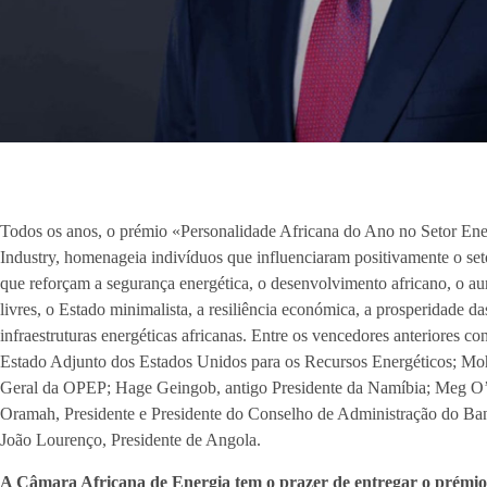
Todos os anos, o prémio «Personalidade Africana do Ano no Setor Ener
Industry, homenageia indivíduos que influenciaram positivamente o set
que reforçam a segurança energética, o desenvolvimento africano, o au
livres, o Estado minimalista, a resiliência económica, a prosperidade da
infraestruturas energéticas africanas. Entre os vencedores anteriores c
Estado Adjunto dos Estados Unidos para os Recursos Energéticos; Mo
Geral da OPEP; Hage Geingob, antigo Presidente da Namíbia; Meg O
Oramah, Presidente e Presidente do Conselho de Administração do Ban
João Lourenço, Presidente de Angola.
A Câmara Africana de Energia tem o prazer de entregar o prémio