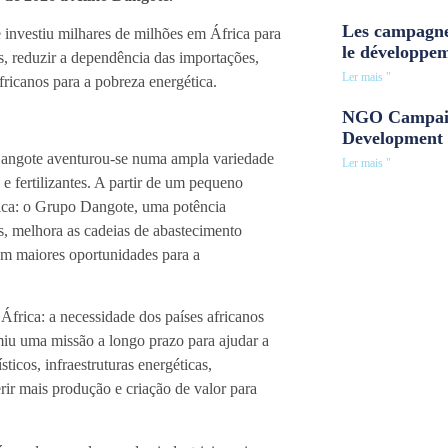
Les campagne
 investiu milhares de milhões em África para
le développe
os, reduzir a dependência das importações,
Ler mais "
ricanos para a pobreza energética.
NGO Campaig
Development 
Dangote aventurou-se numa ampla variedade
Ler mais "
 e fertilizantes. A partir de um pequeno
ica: o Grupo Dangote, uma potência
s, melhora as cadeias de abastecimento
 em maiores oportunidades para a
frica: a necessidade dos países africanos
iu uma missão a longo prazo para ajudar a
ticos, infraestruturas energéticas,
rir mais produção e criação de valor para