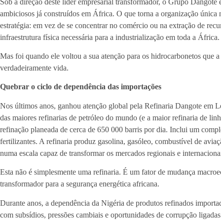
Sob a direção deste líder empresarial transformador, o Grupo Dangote
ambiciosos já construídos em África. O que torna a organização única 
estratégia: em vez de se concentrar no comércio ou na extração de recu
infraestrutura física necessária para a industrialização em toda a África.
Mas foi quando ele voltou a sua atenção para os hidrocarbonetos que a
verdadeiramente vida.
Quebrar o ciclo de dependência das importações
Nos últimos anos, ganhou atenção global pela Refinaria Dangote em Le
das maiores refinarias de petróleo do mundo (e a maior refinaria de l
refinação planeada de cerca de 650 000 barris por dia. Inclui um compl
fertilizantes. A refinaria produz gasolina, gasóleo, combustível de aviaç
numa escala capaz de transformar os mercados regionais e internaciona
Esta não é simplesmente uma refinaria. É um fator de mudança macroe
transformador para a segurança energética africana.
Durante anos, a dependência da Nigéria de produtos refinados importa
com subsídios, pressões cambiais e oportunidades de corrupção ligadas