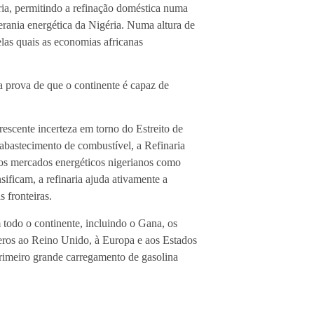
ria, permitindo a refinação doméstica numa
rania energética da Nigéria. Numa altura de
pelas quais as economias africanas
a prova de que o continente é capaz de
rescente incerteza em torno do Estreito de
abastecimento de combustível, a Refinaria
 os mercados energéticos nigerianos como
ificam, a refinaria ajuda ativamente a
 fronteiras.
todo o continente, incluindo o Gana, os
feros ao Reino Unido, à Europa e aos Estados
primeiro grande carregamento de gasolina