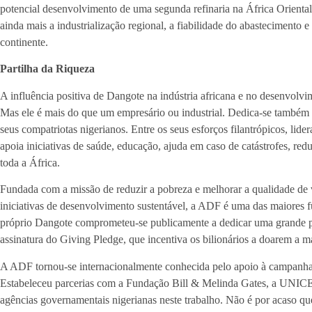
potencial desenvolvimento de uma segunda refinaria na África Oriental.
ainda mais a industrialização regional, a fiabilidade do abastecimento e
continente.
Partilha da Riqueza
A influência positiva de Dangote na indústria africana e no desenvol
Mas ele é mais do que um empresário ou industrial. Dedica-se também a
seus compatriotas nigerianos. Entre os seus esforços filantrópicos, li
apoia iniciativas de saúde, educação, ajuda em caso de catástrofes, re
toda a África.
Fundada com a missão de reduzir a pobreza e melhorar a qualidade de vi
iniciativas de desenvolvimento sustentável, a ADF é uma das maiores 
próprio Dangote comprometeu-se publicamente a dedicar uma grande part
assinatura do Giving Pledge, que incentiva os bilionários a doarem a ma
A ADF tornou-se internacionalmente conhecida pelo apoio à campanha d
Estabeleceu parcerias com a Fundação Bill & Melinda Gates, a UNICE
agências governamentais nigerianas neste trabalho. Não é por acaso que 