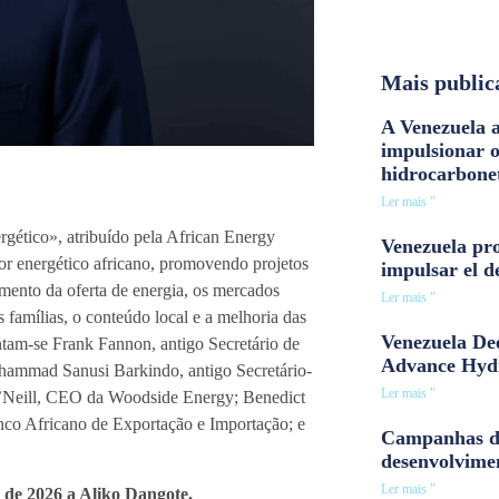
Mais public
A Venezuela a
impulsionar 
hidrocarbone
Ler mais "
gético», atribuído pela African Energy
Venezuela pro
or energético africano, promovendo projetos
impulsar el d
mento da oferta de energia, os mercados
Ler mais "
s famílias, o conteúdo local e a melhoria das
Venezuela Dee
ontam-se Frank Fannon, antigo Secretário de
Advance Hyd
hammad Sanusi Barkindo, antigo Secretário-
Ler mais "
’Neill, CEO da Woodside Energy; Benedict
co Africano de Exportação e Importação; e
Campanhas d
desenvolvime
Ler mais "
 de 2026 a Aliko Dangote.