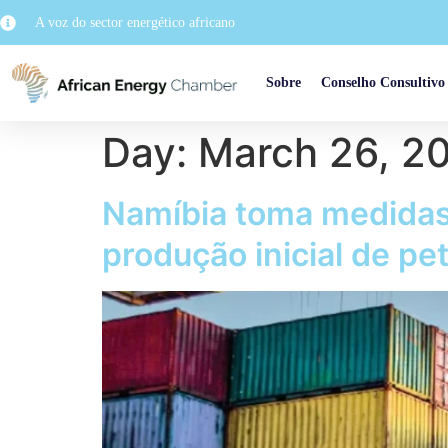
A voz do sector energético africano
Sobre
Conselho Consultivo
Day:
March 26, 2
Namíbia toma medidas 
produção inicial de pe