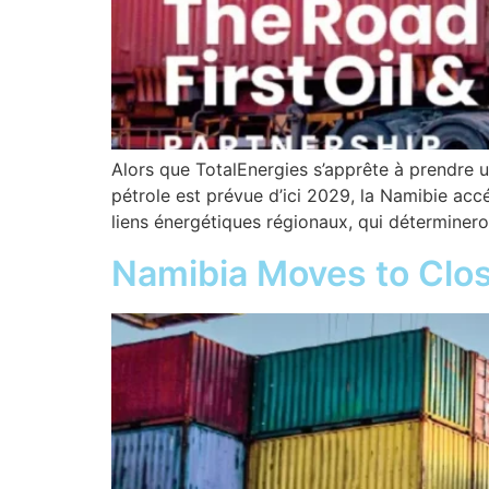
Alors que TotalEnergies s’apprête à prendre 
pétrole est prévue d’ici 2029, la Namibie acc
liens énergétiques régionaux, qui détermineron
Namibia Moves to Close