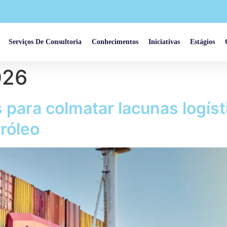
Serviços De Consultoria
Conhecimentos
Iniciativas
Estágios
026
para colmatar lacunas logíst
tróleo