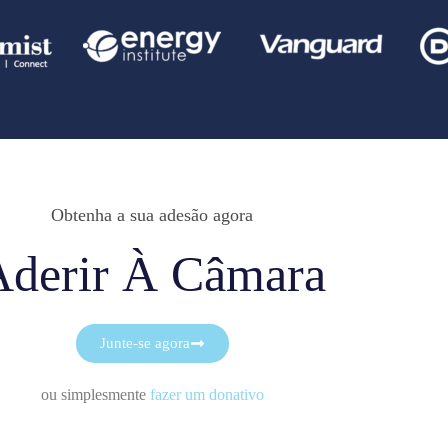
Obtenha a sua adesão agora
Aderir À Câmara
Junte-se agora
ou simplesmente
fazer um donativo