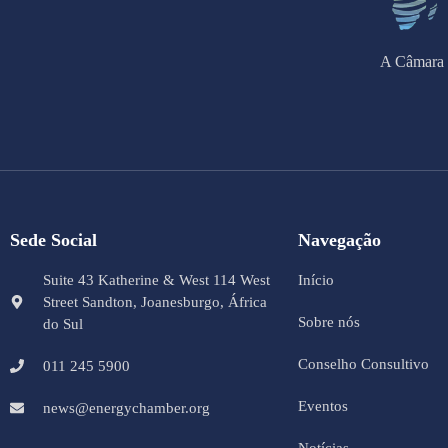
A Câmara 
Sede Social
Navegação
Suite 43 Katherine & West 114 West
Início
Street Sandton, Joanesburgo, África
Sobre nós
do Sul
Conselho Consultivo
011 245 5900
Eventos
news@energychamber.org
Notícias