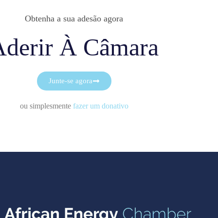
Obtenha a sua adesão agora
Aderir À Câmara
Junte-se agora
ou simplesmente
fazer um donativo