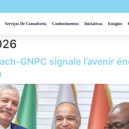
Serviços De Consultoria
Conhecimentos
Iniciativas
Estágios
026
ach-GNPC signale l’avenir éne
n