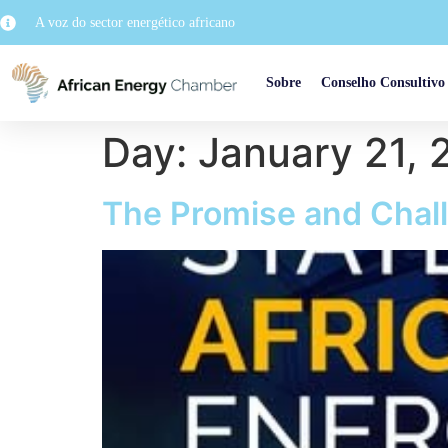
A voz do sector energético africano
Sobre
Conselho Consultivo
Day:
January 21, 
The Promise and Chall