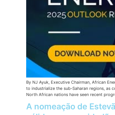
By NJ Ayuk, Executive Chairman, African Ene
to industrialize the sub-Saharan regions, as
North African nations have seen recent progre
A nomeação de Estevão