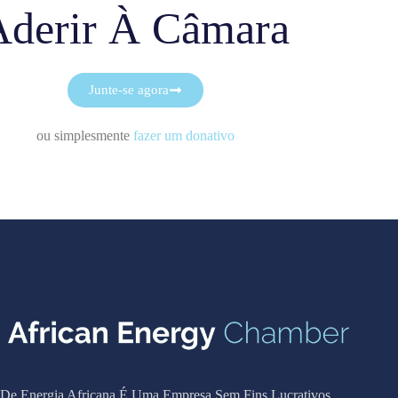
Aderir À Câmara
Junte-se agora
ou simplesmente
fazer um donativo
De Energia Africana É Uma Empresa Sem Fins Lucrativos