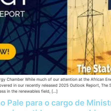
rgy Chamber While much of our attention at the African E
 covered in our recently released 2025 Outlook Report, The
ss in the renewables field, […]
 Pale para o cargo de Minist