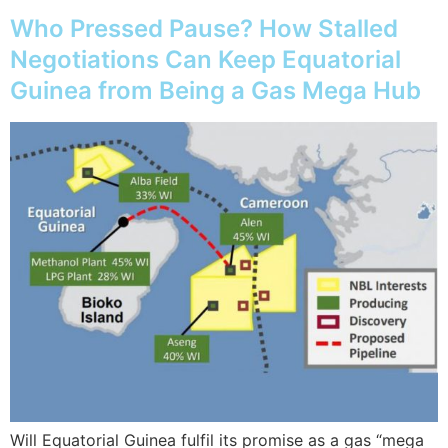
Who Pressed Pause? How Stalled
Negotiations Can Keep Equatorial
Guinea from Being a Gas Mega Hub
Will Equatorial Guinea fulfil its promise as a gas “mega