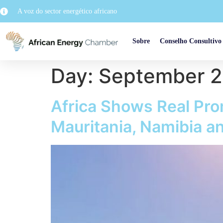
A voz do sector energético africano
Sobre
Conselho Consultivo
Day:
September 2
Africa Shows Real Pro
Mauritania, Namibia a