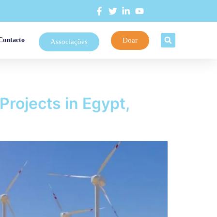
Doar
Contacto
Associações
rojects in Egypt,