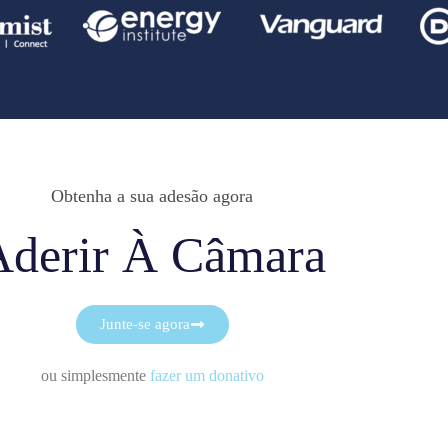
Obtenha a sua adesão agora
Aderir À Câmara
Junte-se agora
ou simplesmente
fazer um donativo