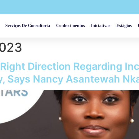
Serviços De Consultoria
Conhecimentos
Iniciativas
Estágios
2023
 Right Direction Regarding In
try, Says Nancy Asantewah N