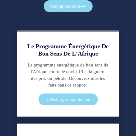
est
Rejoignez-nous
une
marque
commerciale
de
tadalafilo,
Le Programme Énergétique De
un
Bon Sens De L'Afrique
traitement
pour
Le programme énergétique de bon sens de
la
l'Afrique contre le covid-19 et la guerre
dysfonction
des prix du pétrole. Découvrez tous les
faits dans ce rapport.
érectile.
Vous
Télécharger maintenant
pouvez
acheter
Cialis
en
Espagne